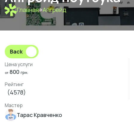
Главная
Апгрейд
Back
Цена услуги
800
грн.
от
Рейтинг
(4578)
Мастер
Тарас Кравченко