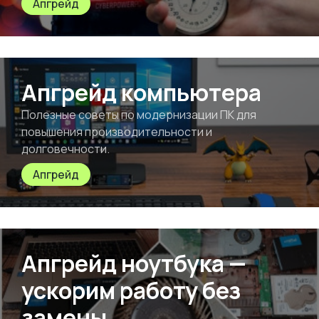
Апгрейд
Апгрейд компьютера
Полезные советы по модернизации ПК для
повышения производительности и
долговечности.
Апгрейд
Апгрейд ноутбука —
ускорим работу без
замены