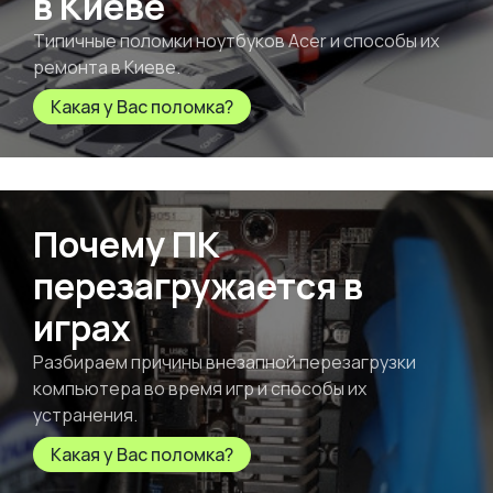
в Киеве
Типичные поломки ноутбуков Acer и способы их
ремонта в Киеве.
Какая у Вас поломка?
Почему ПК
перезагружается в
играх
Разбираем причины внезапной перезагрузки
компьютера во время игр и способы их
устранения.
Какая у Вас поломка?