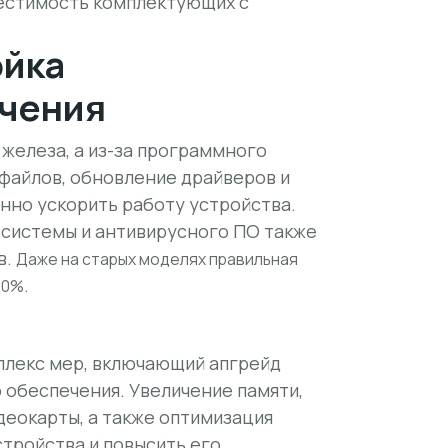
местимость комплектующих с
ойка
ечения
 железа, а из-за программного
файлов, обновление драйверов и
нно ускорить работу устройства.
 системы и антивирусного ПО также
в.
Даже на старых моделях правильная
.
40%
плекс мер, включающий апгрейд
 обеспечения. Увеличение памяти,
деокарты, а также оптимизация
тройства и повысить его