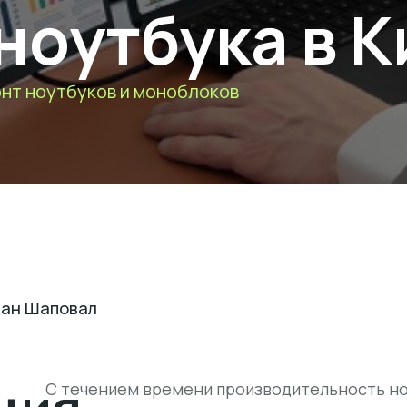
ноутбука в К
нт ноутбуков и моноблоков
ан Шаповал
С течением времени производительность но