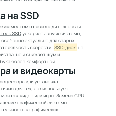
а на SSD
узким местом в производительности
итель SSD
ускоряет запуск системы,
 особенно актуально для старых
потерял часть скорости.
SSD-диск
не
ства, но и снижает шум и
тбука более комфортной.
ра и видеокарты
процессора
или установка
ивно для тех, кто использует
к монтаж видео или игры. Замена CPU
учшение графической системы -
ительность в графических