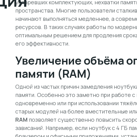
ция
устаревших комплектующих, нехватки памят
пространства. Многие пользователи сталкив
начинают выполняться медленнее, а совре
ресурсов. В таких случаях работы по модер
оптимальным решением для продления срока
его эффективности.
Увеличение объёма о
памяти (RAM)
Одной из частых причин замедления ноутбук
памяти. Особенно это заметно при работе 
одновременно или при использовании тяжёло
старых модулей на более вместительные ил
RAM
позволяет существенно повысить скоро
зависаний. Например, если ноутбук с 4 ГБ п
браузером и офисными приложениями, устано