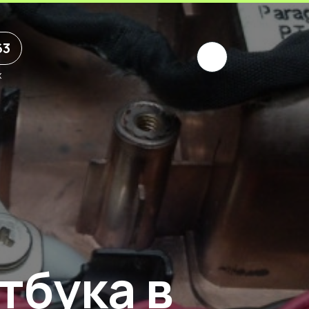
63
х
тбука в