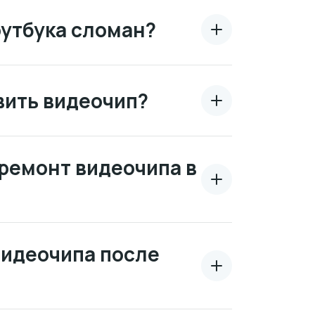
оутбука сломан?
вить видеочип?
ремонт видеочипа в
видеочипа после