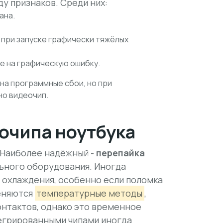
у признаков. Среди них:
ана.
 при запуске графически тяжёлых
е на графическую ошибку.
на программные сбои, но при
о видеочип.
очипа ноутбука
 Наиболее надёжный -
перепайка
ьного оборудования. Иногда
 охлаждения, особенно если поломка
меняются
температурные методы
,
онтактов, однако это временное
егрированными чипами иногда