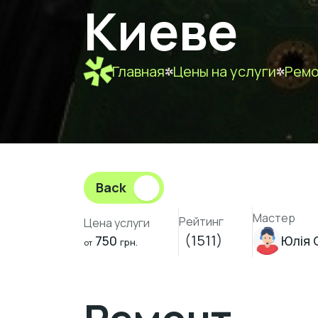
Киеве
Главная
Цены на услуги
Ремо
Back
Мастер
Рейтинг
Цена услуги
(1511)
750
Юлія 
грн.
от