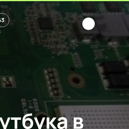
63
х
утбука в