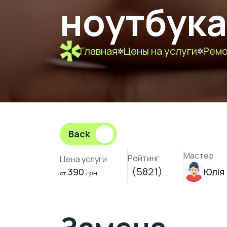
ноутбука
Главная
Цены на услуги
Ремо
Back
Мастер
Рейтинг
Цена услуги
(5821)
390
Юлія
грн.
от