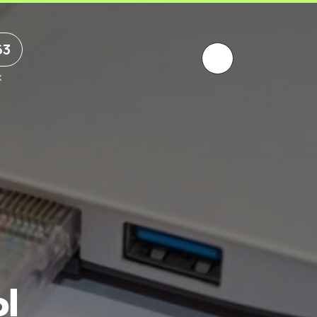
63
х
ы