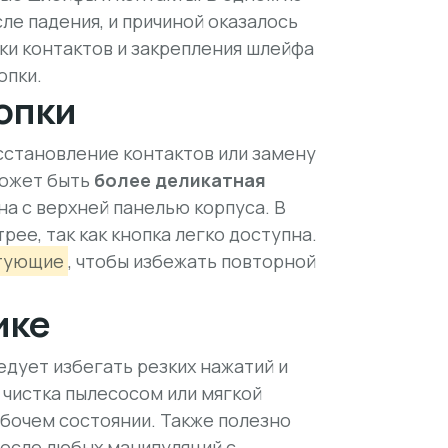
ле падения, и причиной оказалось
тки контактов и закрепления шлейфа
опки.
опки
сстановление контактов или замену
может быть
более деликатная
ана с верхней панелью корпуса. В
ее, так как кнопка легко доступна.
ктующие
, чтобы избежать повторной
ике
ледует избегать
резких нажатий
и
 чистка пылесосом или мягкой
абочем состоянии. Также полезно
осле любых манипуляций с