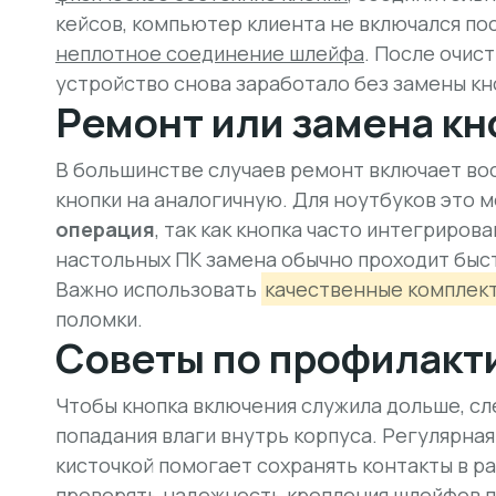
кейсов, компьютер клиента не включался пос
неплотное соединение шлейфа
. После очис
устройство снова заработало без замены кн
Ремонт или замена кн
В большинстве случаев ремонт включает во
кнопки на аналогичную. Для ноутбуков это 
операция
, так как кнопка часто интегриров
настольных ПК замена обычно проходит быстр
Важно использовать
качественные компле
поломки.
Советы по профилакт
Чтобы кнопка включения служила дольше, с
попадания влаги внутрь корпуса. Регулярная
кисточкой помогает сохранять контакты в р
проверять надежность крепления шлейфов п