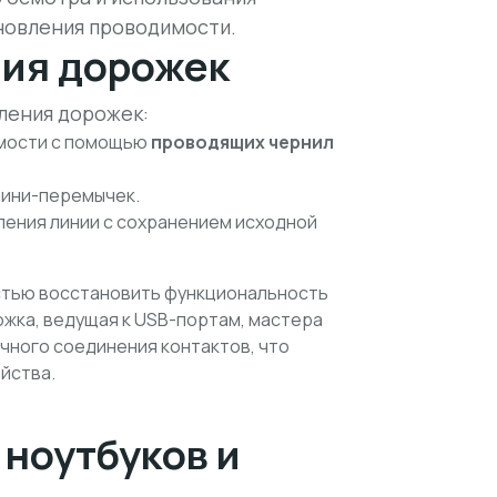
новления проводимости.
ия дорожек
ления дорожек:
имости с помощью
проводящих чернил
мини-перемычек.
ления линии с сохранением исходной
стью восстановить функциональность
рожка, ведущая к USB-портам, мастера
чного соединения контактов, что
йства.
ноутбуков и