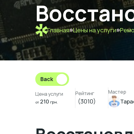
Восстано
Главная
Цены на услуги
Ремо
Back
Мастер
Рейтинг
Цена услуги
(3010)
210
Тара
грн.
от