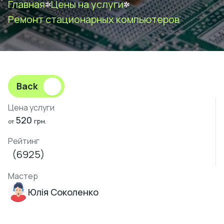
Главная
Цены на услуги
Ремонт стационарных компьютеров
Back
Цена услуги
520
грн.
от
Рейтинг
(6925)
Мастер
Юлія Соколенко