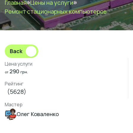
Главная
Цены на услуги
Ремонт стационарных компьютеров
Back
Цена услуги
290
грн.
от
Рейтинг
(5628)
Мастер
Олег Коваленко