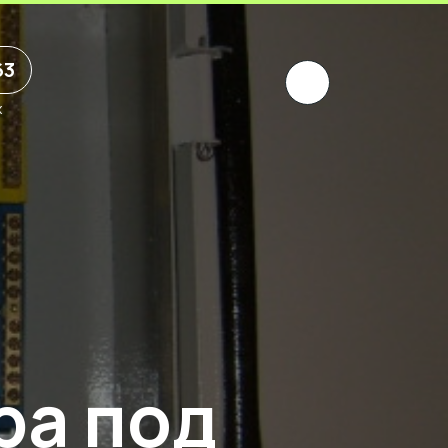
63
х
ра под