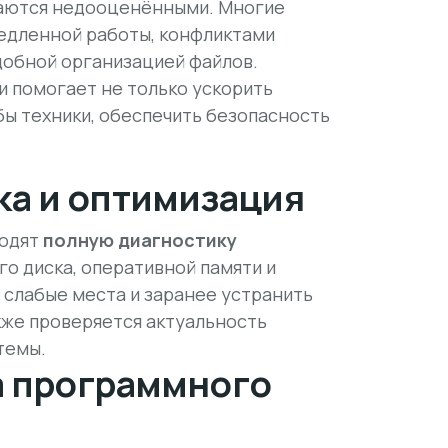
таются
недооценёнными
. Многие
едленной работы, конфликтами
добной организацией файлов.
и помогает не только ускорить
бы техники, обеспечить безопасность
ка и оптимизация
водят
полную диагностику
о диска, оперативной памяти и
 слабые места и заранее устранить
кже проверяется актуальность
темы.
а программного