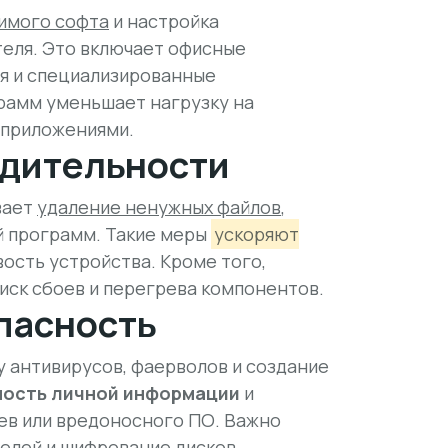
имого софта
и настройка
еля. Это включает офисные
я и специализированные
рамм уменьшает нагрузку на
 приложениями.
дительности
вает
удаление ненужных файлов
,
й программ. Такие меры
ускоряют
сть устройства. Кроме того,
иск сбоев и перегрева компонентов.
пасность
 антивирусов, фаерволов и создание
ность личной информации
и
ев или вредоносного ПО. Важно
елей и шифрование дисков.