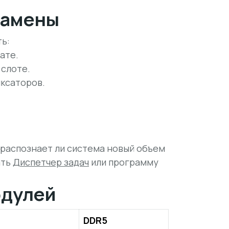
замены
ь:
ате.
 слоте.
иксаторов.
 распознает ли система новый объем
ать
Диспетчер задач
или программу
одулей
DDR5