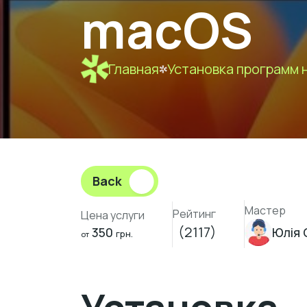
macOS
Главная
Установка программ 
Back
Мастер
Рейтинг
Цена услуги
(2117)
350
Юлія 
грн.
от