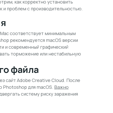
отрим, как корректно установить
ок и проблем с производительностью.
ия
ш Mac соответствует минимальным
oshop рекомендуется macOS версии
яти и современный графический
звать торможение или нестабильную
го файла
з сайт Adobe Creative Cloud. После
ю Photoshop для macOS.
Важно
одвергать систему риску заражения