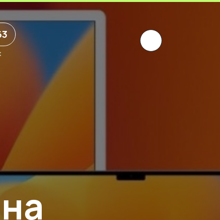
63
х
 на