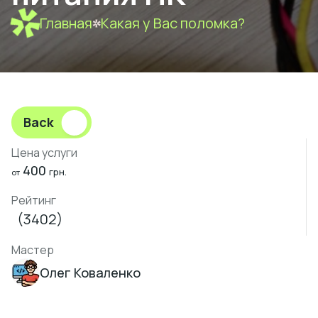
Главная
Какая у Вас поломка?
Back
Цена услуги
400
грн.
от
Рейтинг
(3402)
Мастер
Олег Коваленко