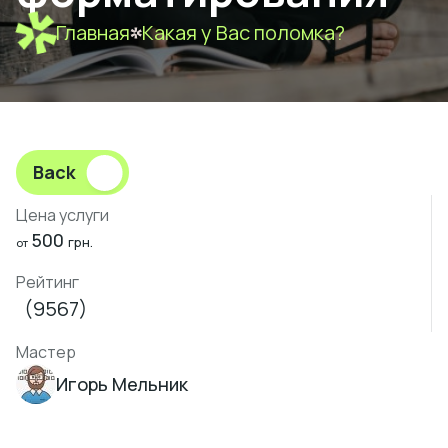
Главная
Какая у Вас поломка?
Back
Цена услуги
500
грн.
от
Рейтинг
(9567)
Мастер
Игорь Мельник