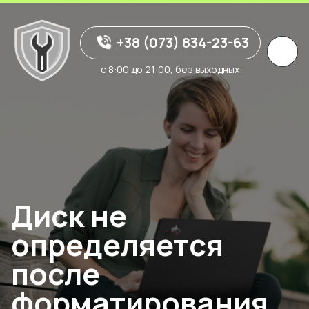
+38 (073) 834-23-63
с 8:00 до 21:00, без выходных
Диск не
определяется
после
форматирования