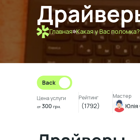
Драйверы
Главная
Какая у Вас поломка?
Back
Мастер
Рейтинг
Цена услуги
(1792)
300
Юлія
грн.
от