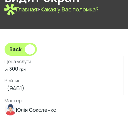
Главная
Какая у Вас поломка?
Back
Цена услуги
300
грн.
от
Рейтинг
(9461)
Мастер
Юлія Соколенко