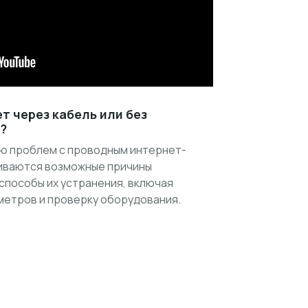
т через кабель или без
?
ю проблем с проводным интернет-
иваются возможные причины
способы их устранения, включая
метров и проверку оборудования.