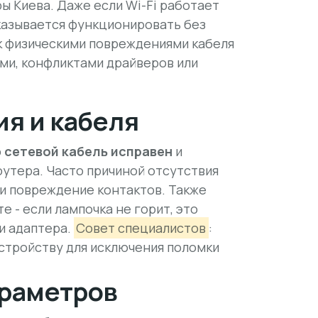
ы Киева. Даже если Wi-Fi работает
казывается функционировать без
к физическими повреждениями кабеля
ями, конфликтами драйверов или
я и кабеля
о
сетевой кабель исправен
и
оутера.
Часто причиной отсутствия
ли повреждение контактов.
Также
е - если лампочка не горит, это
и адаптера.
Совет специалистов
:
стройству для исключения поломки
араметров