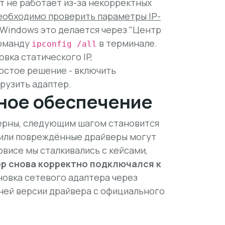
т не работает из-за некорректных
еобходимо проверить параметры IP-
а Windows это делается через "Центр
команду
в терминале.
ipconfig /all
овка статического IP,
остое решение - включить
рузить адаптер.
ное обеспечение
верны, следующим шагом становится
 или повреждённые драйверы могут
рвисе мы сталкивались с кейсами,
р снова корректно подключался к
новка сетевого адаптера через
ней версии драйвера с официального