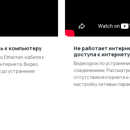
ь к компьютеру
Не работает интерне
доступа к интернету
 Ethernet-кабеля к
Видеоурок по устранени
интернета. Видео
соединением. Рассматр
я до устранения
отсутствия интернета и 
настройку сетевых пара