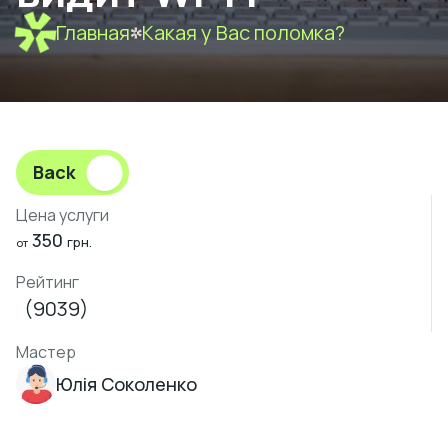
Главная
Какая у Вас поломка?
Back
Цена услуги
350
грн.
от
Рейтинг
(9039)
Мастер
Юлія Соколенко