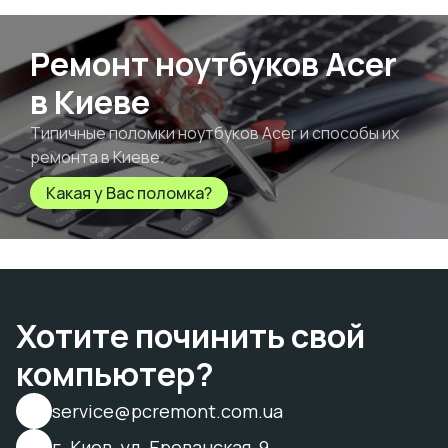
Ремонт ноутбуков Acer
в Киеве
Типичные поломки ноутбуков Acer и способы их
ремонта в Киеве.
Какая у Вас поломка?
Хотите починить свой
компьютер?
service@pcremont.com.ua
г. Киев, ул. Ереванская, 9