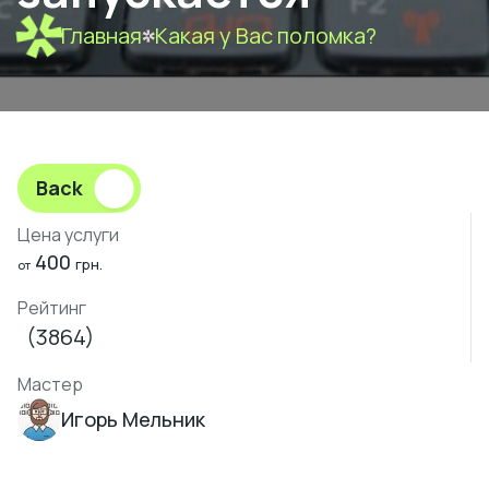
Главная
Какая у Вас поломка?
Back
Цена услуги
400
грн.
от
Рейтинг
(3864)
Мастер
Игорь Мельник