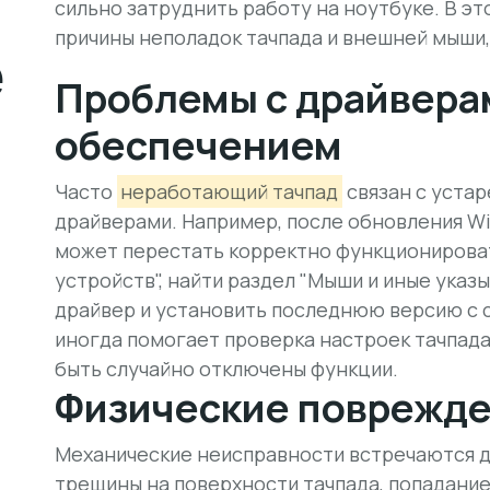
сильно затруднить работу на ноутбуке. В э
причины неполадок тачпада и внешней мыши,
е
Проблемы с драйвера
обеспечением
Часто
неработающий тачпад
связан с уста
драйверами. Например, после обновления Wi
может перестать корректно функционироват
устройств", найти раздел "Мыши и иные указ
драйвер и установить последнюю версию с с
иногда помогает проверка настроек тачпада
быть случайно отключены функции.
Физические поврежде
Механические неисправности встречаются д
трещины на поверхности тачпада, попадание