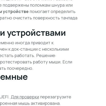
е подвержены поломкам шнура или
м устройстве
помогает определить
ратно очистить поверхность тачпада
и устройствами
менно иногда приводит к
чен к док-станции с несколькими
естать работать. Решение:
протестировать работу мыши. Если
ать поочередно.
темные
UEFI.
Для проверки
перезагрузите
строенная мышь активирована.