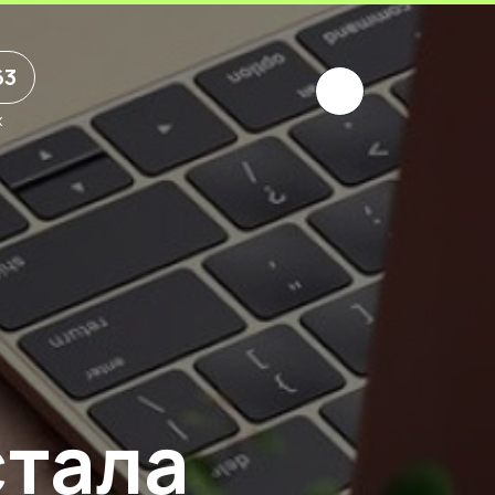
63
х
стала