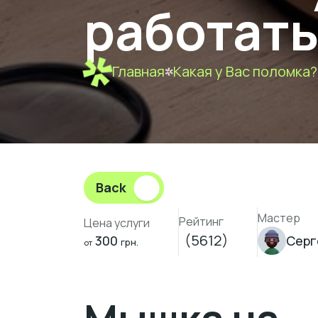
работат
Главная
Какая у Вас поломка?
Back
Мастер
Рейтинг
Цена услуги
(5612)
300
Серг
грн.
от