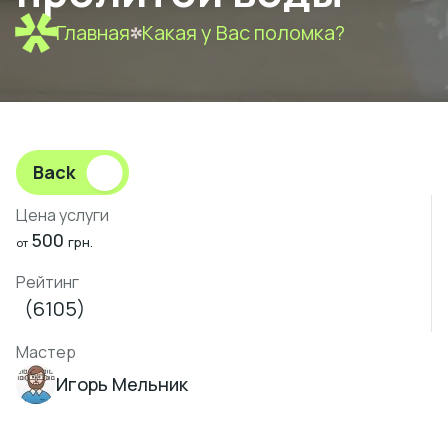
Главная
Какая у Вас поломка?
Back
Цена услуги
500
грн.
от
Рейтинг
(6105)
Мастер
Игорь Мельник