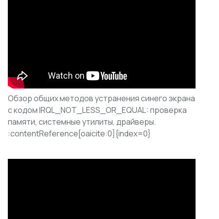
Обзор общих методов устранения синего экрана
с кодом IRQL_NOT_LESS_OR_EQUAL: проверка
памяти, системные утилиты, драйверы.
:contentReference[oaicite:0]{index=0}