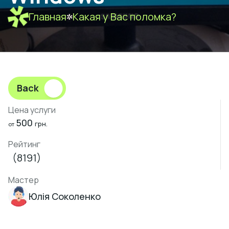
Главная
Какая у Вас поломка?
Back
Цена услуги
500
грн.
от
Рейтинг
(8191)
Мастер
Юлія Соколенко