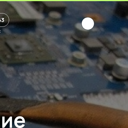
63
х
ние