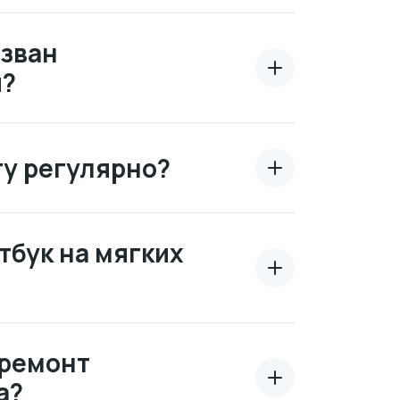
ызван
и?
у регулярно?
тбук на мягких
 ремонт
а?