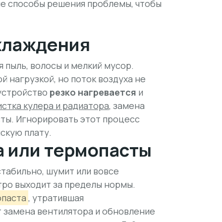
кие способы решения проблемы, чтобы
хлаждения
 пыль, волосы и мелкий мусор.
й нагрузкой, но поток воздуха не
 устройство
резко нагревается
и
истка кулера и радиатора
, замена
ты. Игнорировать этот процесс
скую плату.
а или термопасты
табильно, шумит или вовсе
тро выходит за пределы нормы.
опаста
, утратившая
т
замена вентилятора
и обновление