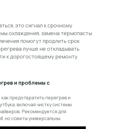
аться, это сигнал к срочному
емы охлаждения, замена термопасты
печения помогут продлить срок
ерегрева лучше не откладывать
сти к дорогостоящему ремонту
грев и проблемы с
, как предотвратить перегрев и
тбука, включая чистку системы
райверов. Рекомендуется для
l, но советы универсальны.