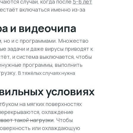
чаются случаи, когда после
5-6 лет
естаёт включаться именно из-за
а и видеочипа
м, но и с программами. Множество
е задачи и даже вирусы приводят к
тёт, и система выключается, чтобы
енужные программы, выполнить
грузку.
В тяжёлых случаях нужна
авильных условиях
утбуком на мягких поверхностях
 перекрываются, охлаждение
вает такой нагрузки
. Чтобы
 поверхность или охлаждающую