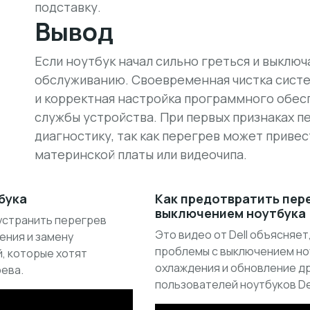
подставку.
Вывод
Если ноутбук начал сильно греться и выключ
обслуживанию. Своевременная чистка сист
и корректная настройка программного обес
службы устройства. При первых признаках п
диагностику, так как перегрев может приве
материнской платы или видеочипа.
бука
Как предотвратить пере
выключением ноутбука
 устранить перегрев
Это видео от Dell объясняет
ения и замену
проблемы с выключением ноу
, которые хотят
охлаждения и обновление д
ева.
пользователей ноутбуков Del