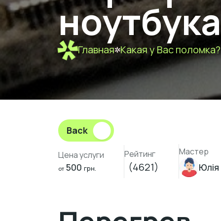
ноутбука
Главная
Какая у Вас поломка?
Back
Мастер
Рейтинг
Цена услуги
(4621)
500
Юлія
грн.
от