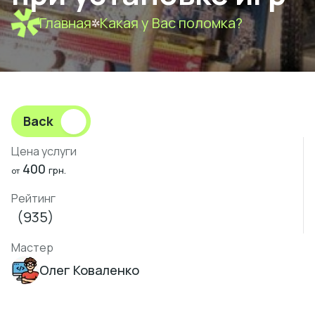
Главная
Какая у Вас поломка?
Back
Цена услуги
400
грн.
от
Рейтинг
(935)
Мастер
Олег Коваленко