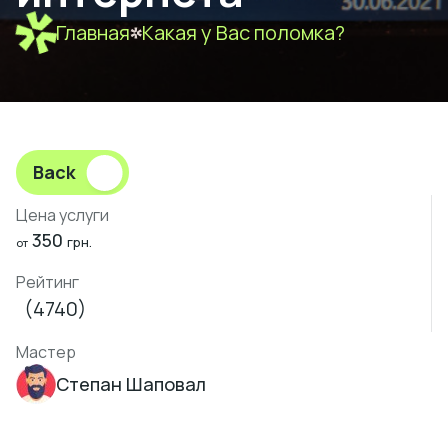
Главная
Какая у Вас поломка?
Back
Цена услуги
350
грн.
от
Рейтинг
(4740)
Мастер
Степан Шаповал