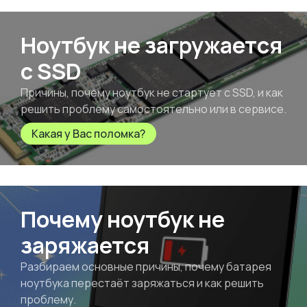
Ноутбук не загружается
с SSD
Причины, почему ноутбук не стартует с SSD, и как
решить проблему самостоятельно или в сервисе.
Какая у Вас поломка?
Почему ноутбук не
заряжается
Разбираем основные причины, почему батарея
ноутбука перестаёт заряжаться и как решить
проблему.