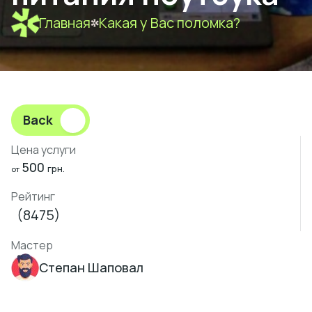
Главная
Какая у Вас поломка?
Back
Цена услуги
500
грн.
от
Рейтинг
(8475)
Мастер
Степан Шаповал