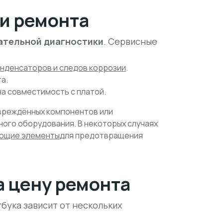
и ремонта
ательной диагностики
. Сервисные
онденсаторов и следов коррозии
.
а.
а совместимость с платой.
вреждённых компонентов или
ого оборудования. В некоторых случаях
ающие элементы
для предотвращения
а цену ремонта
бука зависит от нескольких