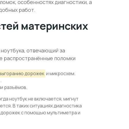
оломок, особенностях диагностики, а
добных работ.
тей материнских
ноутбука, отвечающий за
ее распространённые поломки
выгоранию дорожек
и микросхем.
.
ли разъёмов.
гда ноутбук не включается, мигнут
тся. В таких ситуациях диагностика
и дорожек с помощью мультиметра и