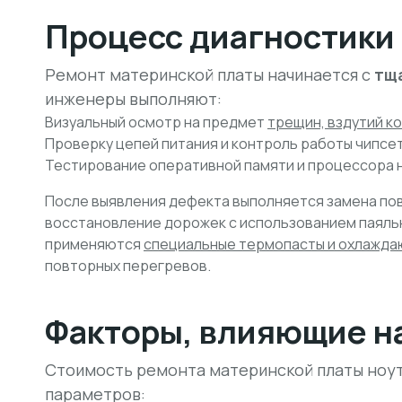
Процесс диагностики 
Ремонт материнской платы начинается с
тщ
инженеры выполняют:
Визуальный осмотр на предмет
трещин, вздутий к
Проверку цепей питания и контроль работы чипсет
Тестирование оперативной памяти и процессора н
После выявления дефекта выполняется замена по
восстановление дорожек с использованием паяльн
применяются
специальные термопасты и охлажд
повторных перегревов.
Факторы, влияющие н
Стоимость ремонта материнской платы ноут
параметров: