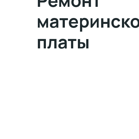
Ремонт
материнск
платы