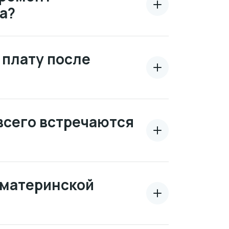
а?
 плату после
всего встречаются
 материнской