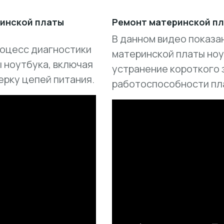
ринской платы
Ремонт материнской пл
В данном видео показа
роцесс диагностики
материнской платы ноу
 ноутбука, включая
устранение короткого 
ерку цепей питания.
работоспособности пл