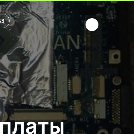
63
х
 платы