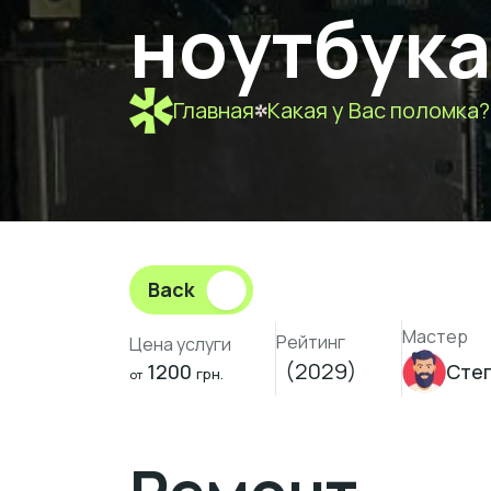
ноутбука
Главная
Какая у Вас поломка?
Back
Мастер
Рейтинг
Цена услуги
(2029)
1200
Сте
грн.
от