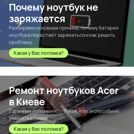
Почему ноутбук не
заряжается
Разбираем основные причины, почему батарея
ноутбука перестаёт заряжаться и как решить
проблему.
Какая у Вас поломка?
Ремонт ноутбуков Acer
в Киеве
Типичные поломки ноутбуков Acer и способы их
ремонта в Киеве.
Какая у Вас поломка?