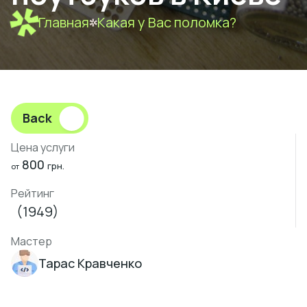
Главная
Какая у Вас поломка?
Back
Цена услуги
800
грн.
от
Рейтинг
(1949)
Мастер
Тарас Кравченко