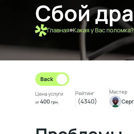
Сбой др
Главная
Какая у Вас поломка?
Back
Мастер
Рейтинг
Цена услуги
(4340)
400
Серг
грн.
от