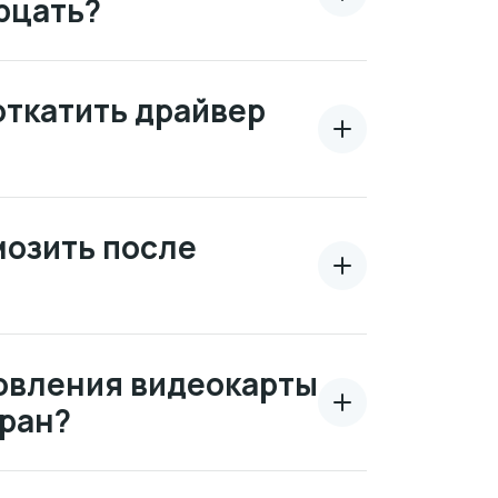
рцать?
откатить драйвер
мозить после
новления видеокарты
кран?