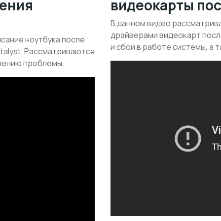
ления
видеокарты по
В данном видео рассматрив
драйверами видеокарт посл
исание ноутбука после
и сбои в работе системы, а 
talyst. Рассматриваются
нению проблемы.