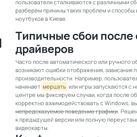
пользователи сталкиваются с различными сб
разберём причины таких проблем и способы 
ноутбуков в Киеве.
Типичные сбои после
ы
драйверов
Часто после автоматического или ручного 
возникают ошибки отображения, зависания 
производительности. Например, пользовател
начинает
мерцать
или игры запускаются с н
центре мы фиксируем случаи, когда после о
корректно взаимодействовать с Windows, вы
непредсказуемое поведение графики
. Реше
к предыдущей версии или полную переустан
видеокарты.