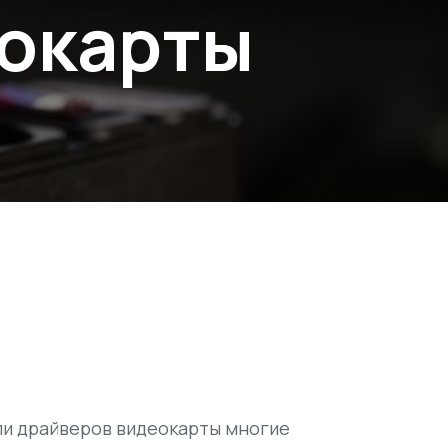
еокарты
ли драйверов видеокарты многие