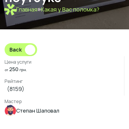
Главная
Какая у Вас поломка?
Back
Цена услуги
250
грн.
от
Рейтинг
(8159)
Мастер
Степан Шаповал