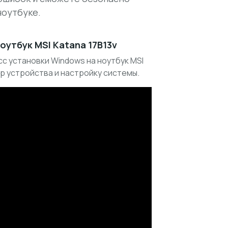
ноутбуке.
оутбук MSI Katana 17B13v
с установки Windows на ноутбук MSI
ор устройства и настройку системы.