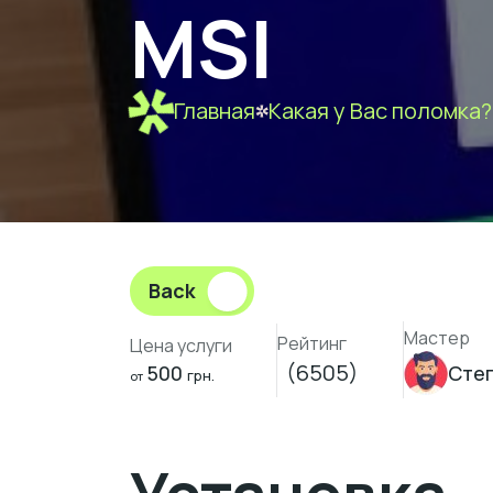
MSI
Главная
Какая у Вас поломка?
Back
Мастер
Рейтинг
Цена услуги
(6505)
500
Сте
грн.
от