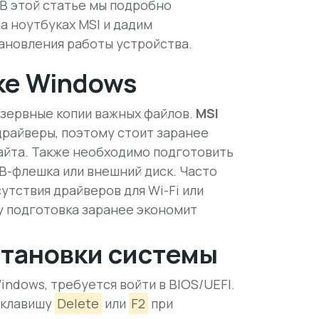
В этой статье мы подробно
а ноутбуках MSI и дадим
ановления работы устройства.
ке Windows
зервные копии важных файлов.
MSI
райверы, поэтому стоит заранее
айта. Также необходимо подготовить
SB-флешка или внешний диск. Часто
утствия драйверов для Wi-Fi или
у подготовка заранее экономит
становки системы
ndows, требуется войти в BIOS/UEFI.
 клавишу
Delete
или
F2
при