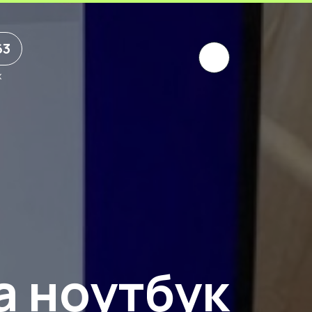
63
х
а ноутбук