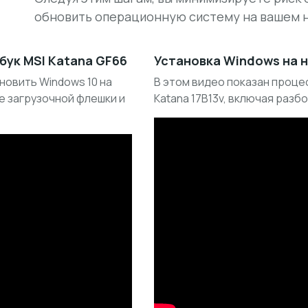
обновить операционную систему на вашем 
бук MSI Katana GF66
Установка Windows на н
новить Windows 10 на
В этом видео показан процес
ие загрузочной флешки и
Katana 17B13v, включая разб