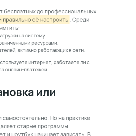
т бесплатных до профессиональных.
и правильно её настроить
. Среди
метить:
агрузки на систему.
граниченными ресурсами.
ателей, активно работающих в сети.
используете интернет, работаете ли с
та онлайн-платежей.
ановка или
 самостоятельно. Но на практике
удаляет старые программы
ет
и ноутбук начинает зависать. В