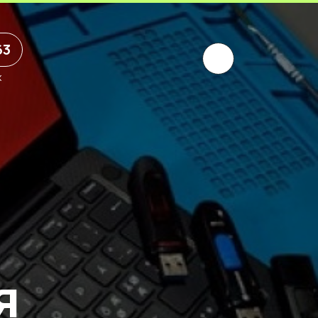
63
х
я