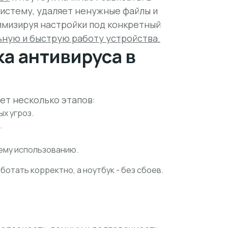
истему, удаляет ненужные файлы и
имизируя настройки под конкретный
ьную и быструю работу устройства.
ка антивируса в
ет несколько этапов:
х угроз.
.
ему использованию.
ботать корректно, а ноутбук - без сбоев.