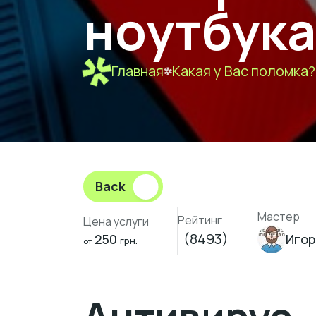
ноутбука
Главная
Какая у Вас поломка?
Back
Мастер
Рейтинг
Цена услуги
(8493)
250
Игор
грн.
от