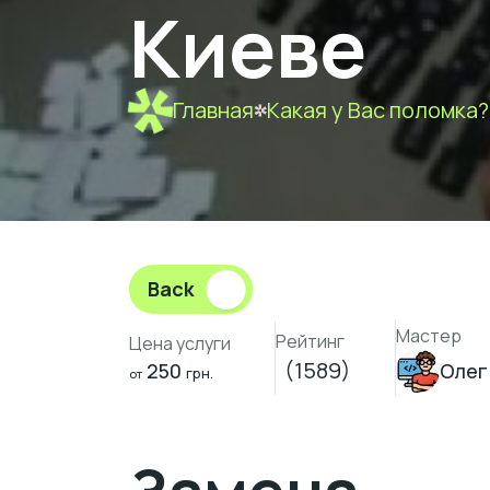
Киеве
Главная
Какая у Вас поломка?
Back
Мастер
Рейтинг
Цена услуги
(1589)
250
Олег
грн.
от