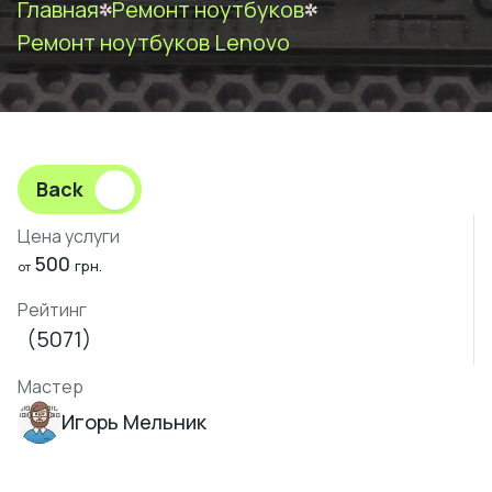
Главная
Ремонт ноутбуков
Ремонт ноутбуков Lenovo
Back
Цена услуги
500
грн.
от
Рейтинг
(5071)
Мастер
Игорь Мельник