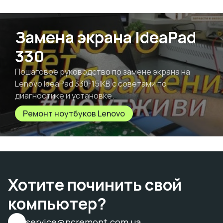
Замена экрана IdeaPad
330
Пошаговое руководство по замене экрана на
Lenovo IdeaPad 330-15IKB с советами по
диагностике и установке.
Ремонт ноутбуков Lenovo
Хотите починить свой
компьютер?
service@pcremont.com.ua