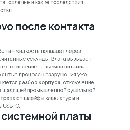
становление и какие последствия
стки.
ovo после контакта
боты - жидкость попадает через
 считанные секунды. Влага вызывает
жек, окисление разъёмов питания.
скрытые процессы разрушения уже
лняется
разбор корпуса
, отключение
а в щадящей промышленной сушильной
 страдают шлейфы клавиатуры и
в USB-C.
 системной платы