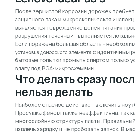
После зернистой коррозии дорожек требуе
защитного лака и микроскопическая инспекци
выявляется повреждение цепей питания проц
разрушения точечный - выполняется
локальн
Если поражена большая область -
необходим
с идентичным р
установка донорского элемента
бытовые попытки промыть спиртом только у
влагу под BGA-микросхемами.
Что делать сразу посл
нельзя делать
Наиболее опасное действие - включить ноутб
Просушка феном
также неэффективна, так к
многослойную структуру платы. Правильный 
извлечь зарядку и не пробовать запуск. В м