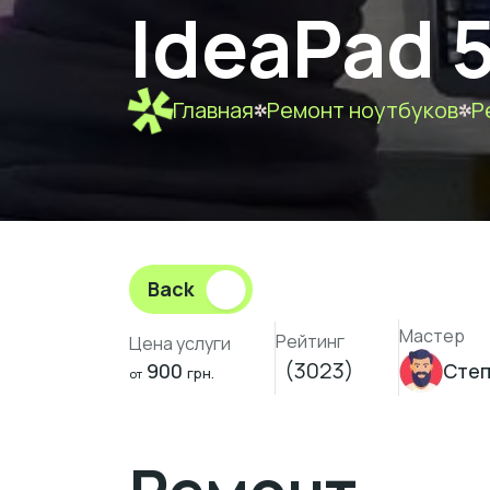
IdeaPad 
Главная
Ремонт ноутбуков
Р
Back
Мастер
Рейтинг
Цена услуги
(3023)
900
Степ
грн.
от