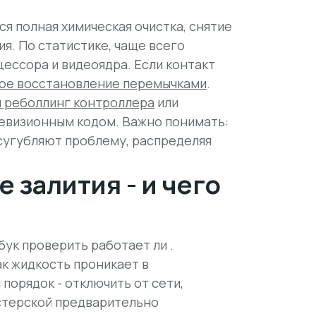
тся
полная химическая очистка
, снятие
я. По статистике, чаще всего
ессора и видеоядра. Если контакт
ое восстановление перемычками
.
 реболлинг контроллера
или
евизионным кодом. Важно понимать:
сугубляют проблему, распределяя
е залития - и чего
ук проверить работает ли .
ак жидкость проникает в
порядок - отключить от сети,
астерской предварительно