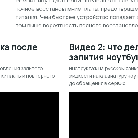
Ремонт ноутбука Lenovo IdeaPad 5 после зали
точное восстановление платы, предотвраще
питания. Чем быстрее устройство попадает
тем выше вероятность полного восстановле
ука после
Видео 2: что де
залития ноутбу
овления залитого
Инструктаж на русском язык
тки платы и повторного
жидкости на клавиатуру ноу
до обращения в сервис.