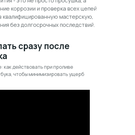
тия - это не просто просушка, а
ние коррозии и проверка всех цепей
 в квалифицированную мастерскую,
ния без долгосрочных последствий.
лать сразу после
ка
е: как действовать при проливе
тбука, чтобы минимизировать ущерб