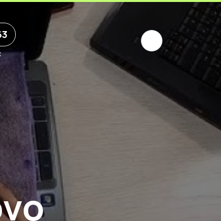
63
х
ovo