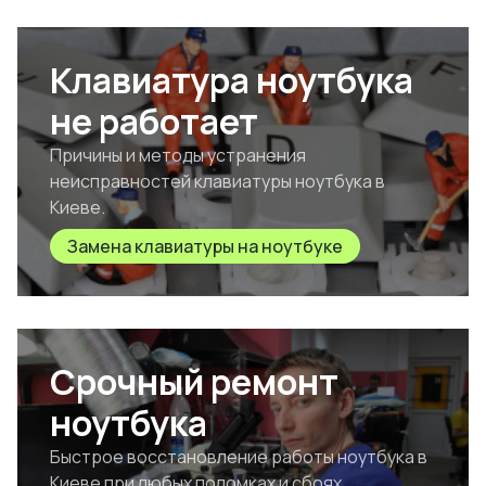
Клавиатура ноутбука
не работает
Причины и методы устранения
неисправностей клавиатуры ноутбука в
Киеве.
Замена клавиатуры на ноутбуке
Срочный ремонт
ноутбука
Быстрое восстановление работы ноутбука в
Киеве при любых поломках и сбоях.