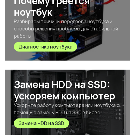
Почему греется
ноутбук
Разбираем причины перегрева ноутбука и
способы решения проблемы для стабильной
работы.
Диагностика ноутбука
Замена HDD на SSD:
ускоряем компьютер
Ускорьте работу компьютера или ноутбука с
помощью замены HDD на SSD в Киеве.
Замена HDD на SSD